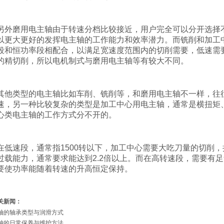
另外磨用电主轴由于转速分档比较接近，用户完全可以分开选择
以更大更好的发挥电主轴的工作能力和效率潜力。而铣削和加工
段和恒功率段相配合，以满足宽速度范围内的切削需要，低速需
的精切削，所以电机制式与磨用电主轴等有较大不同。
其他类型的电主轴比如车削、铣削等，和磨用电主轴不一样，往
速，另一种比较复杂的类型是加工中心用电主轴，通常是横扭矩
心类电主轴的工作方式分不开的。
在低速段，通常指
1500
转以下，加工中心需要大吃刀量的切削，
过载能力，通常要求能达到
2.2
倍以上。而在高转速段，需要有足
要使功率能随着转速的升高恒定保持。
关新闻：
轴的轴承类型与润滑方式
轴的日常保养与维护方法