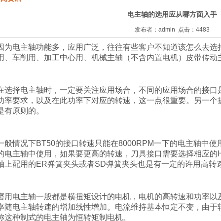
电主轴的选用应从哪方面入手
发布者：admin 点击：4483
因为电主轴功能多，应用广泛，往往有些客户不知道该怎么去选
用、车削用、加工中心用、机械主轴（不含内置电机）皮带传动
在选择电主轴时，一定要关注应用场合，不同的应用场合的接口
功率要求，以及在此功率下对应的转速，这一点很重要。另一个
是有原则的。
一般情况下
BT50
的接口转速只能在
8000RPM
一下的电主轴中使
的电主轴中使用，如果要更高的转速，刀具接口需要选择相应的
轴上配用的
ER
弹簧夹头或者
SD
弹簧夹头也是有一定的许用高转
磨用电主轴一般都是横扭矩设计的电机，电机的高转速和功率以
率随电主轴转速的增加线性增加。电流维持基本恒定不变，由于
称这种制式的电主轴为恒转矩制电机。