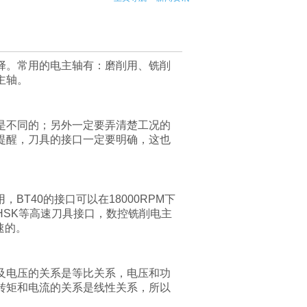
择。常用的电主轴有：磨削用、铣削
主轴。
是不同的；另外一定要弄清楚工况的
提醒，刀具的接口一定要明确，这也
用，
BT40
的接口可以在
18000RPM
下
HSK
等高速刀具接口，数控铣削电主
速的。
及电压的关系是等比关系，电压和功
转矩和电流的关系是线性关系，所以