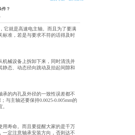
条件？
7
，它就是高速电主轴。而且为了要满
关标准，若是与要求不符的话得及时
从机械设备上拆卸下来，同时清洗并
其静态、动态径向跳动及抬起间隙和
轴承的内孔及外径的一致性误差都不
隙；与主轴还要保持
0.0025-0.005mm
的
宜。
使用寿命。而且要提醒大家的是千万
，一定注意轴承安装方向，否则达不