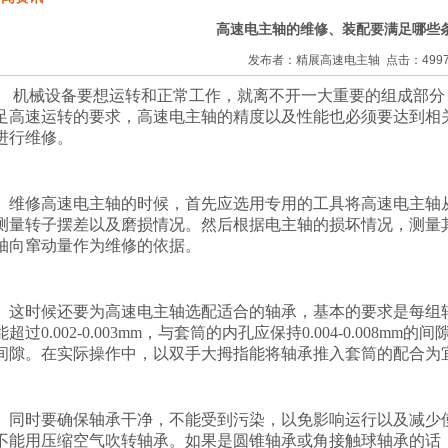
高速电主轴的维修、装配要满足哪些
发布者：精展高速电主轴 点击：499
机械设备要想运转和正常工作，就离不开一大重要的组成部分
足高速运转的要求，高速电主轴的精度以及性能也必须要达到相
进行维修。
维修高速电主轴的时候，首先应选用专用的工具将高速电主轴
测量转子摆差以及磨损情况。然后根据电主轴的损坏情况，测量
轴向窜动量作为维修的依据。
这时候还要为高速电主轴选配适合的轴承，基本的要求是每组
能超过
0.002-0.003mm
，与套筒的内孔应保持
0.004-0.008mm
的间
间隙。在实际操作中，以双手大拇指能将轴承推入套筒的配合为
同时要确保轴承干净，不能受到污染，以免影响运行以及减少
不能用压缩空气吹转轴承。如果是圆锥轴承或角接触球轴承的话