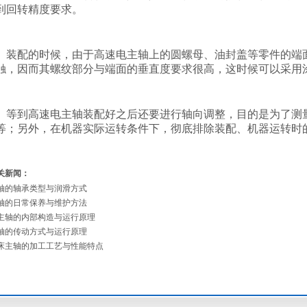
到回转精度要求。
装配的时候，由于高速电主轴上的圆螺母、油封盖等零件的端
触，因而其螺纹部分与端面的垂直度要求很高，这时候可以采用
等到高速电主轴装配好之后还要进行轴向调整，目的是为了测
等；另外，在机器实际运转条件下，彻底排除装配、机器运转时
关新闻：
轴的轴承类型与润滑方式
轴的日常保养与维护方法
主轴的内部构造与运行原理
轴的传动方式与运行原理
床主轴的加工工艺与性能特点