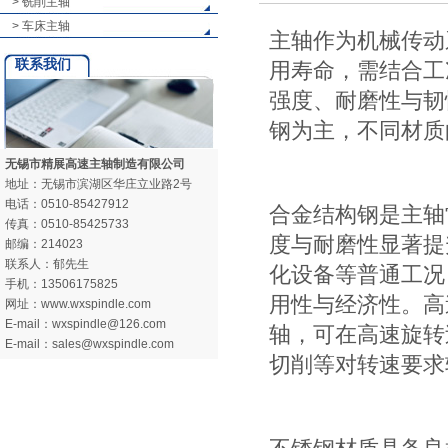
> 铣削主轴
> 车床主轴
主轴作为机械传动
联系我们
用寿命，需结合工
强度、耐磨性与韧
钢为主，不同材质
无锡市精展高速主轴制造有限公司
地址：无锡市滨湖区华庄立业路2号
电话：0510-85427912
合金结构钢是主轴
传真：0510-85425733
度与耐磨性显著提
邮编：214023
联系人：郁先生
化设备等普通工况
手机：13506175825
用性与经济性。高
网址：www.wxspindle.com
E-mail：wxspindle@126.com
轴，可在高速旋转
E-mail：sales@wxspindle.com
切削等对转速要求