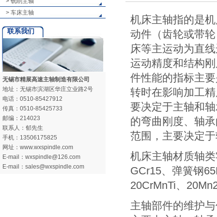
> 铣削主轴
> 车床主轴
机床主轴指的是机
联系我们
动件（齿轮或带轮
床等主运动为直线
运动精度和结构刚
件性能的指标主要
无锡市精展高速主轴制造有限公司
地址：无锡市滨湖区华庄立业路2号
转时在影响加工精
电话：0510-85427912
要决定于主轴和轴
传真：0510-85425733
邮编：214023
的弯曲刚度、轴承
联系人：郁先生
范围，主要决定于
手机：13506175825
网址：www.wxspindle.com
机床主轴材质轴类
E-mail：wxspindle@126.com
E-mail：sales@wxspindle.com
GCr15、弹簧钢
20CrMnTi、20
主轴部件的维护与