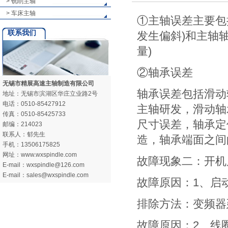
> 铣削主轴
> 车床主轴
①主轴误差主要包
联系我们
发生偏斜)和主轴
量)
②轴承误差
无锡市精展高速主轴制造有限公司
轴承误差包括滑动
地址：无锡市滨湖区华庄立业路2号
电话：0510-85427912
主轴研发，滑动轴
传真：0510-85425733
尺寸误差，轴承定
邮编：214023
联系人：郁先生
造，轴承端面之间
手机：13506175825
网址：www.wxspindle.com
故障现象二：开机
E-mail：wxspindle@126.com
E-mail：sales@wxspindle.com
故障原因：1、启
排除方法：变频器
故障原因：2、线