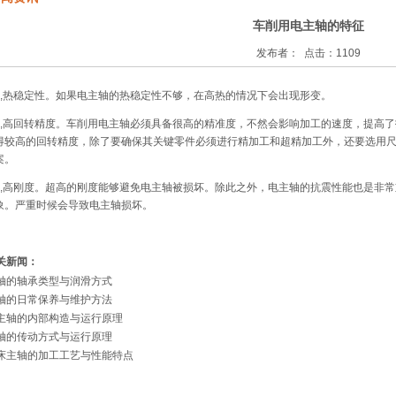
车削用电主轴的​特征
发布者： 点击：1109
1,热稳定性。如果电主轴的热稳定性不够，在高热的情况下会出现形变。
2,高回转精度。车削用电主轴必须具备很高的精准度，不然会影响加工的速度，提高
得较高的回转精度，除了要确保其关键零件必须进行精加工和超精加工外，还要选用
案。
3,高刚度。超高的刚度能够避免电主轴被损坏。除此之外，电主轴的抗震性能也是非
象。严重时候会导致电主轴损坏。
关新闻：
轴的轴承类型与润滑方式
轴的日常保养与维护方法
主轴的内部构造与运行原理
轴的传动方式与运行原理
床主轴的加工工艺与性能特点