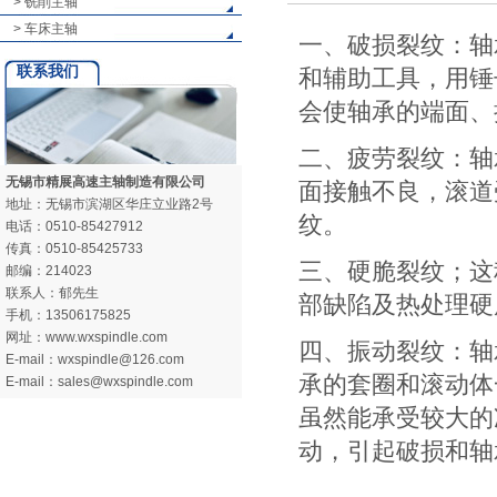
> 铣削主轴
> 车床主轴
一、破损裂纹：轴
联系我们
和辅助工具，用锤
会使轴承的端面、
二、疲劳裂纹：轴
无锡市精展高速主轴制造有限公司
面接触不良，滚道
地址：无锡市滨湖区华庄立业路2号
纹。
电话：0510-85427912
传真：0510-85425733
三、硬脆裂纹；这
邮编：214023
联系人：郁先生
部缺陷及热处理硬
手机：13506175825
网址：www.wxspindle.com
四、振动裂纹：轴
E-mail：wxspindle@126.com
承的套圈和滚动体
E-mail：sales@wxspindle.com
虽然能承受较大的
动，引起破损和轴